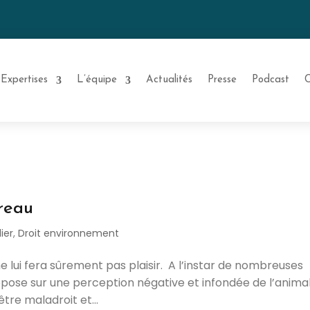
Expertises
L’équipe
Actualités
Presse
Podcast
C
ireau
ier
,
Droit environnement
 ne lui fera sûrement pas plaisir. A l’instar de nombreuses
repose sur une perception négative et infondée de l’anima
être maladroit et...