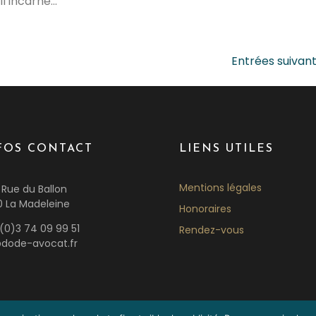
 incarne...
Entrées suivant
FOS CONTACT
LIENS UTILES
Mentions légales
 Rue du Ballon
0 La Madeleine
Honoraires
(0)3 74 09 99 51
Rendez-vous
dode-avocat.fr