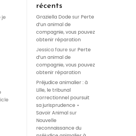
récents
Graziella Dode
sur
Perte
 je
d’un animal de
compagnie, vous pouvez
obtenir réparation
Jessica faure
sur
Perte
d’un animal de
compagnie, vous pouvez
obtenir réparation
Préjudice animalier : à
Lille, le tribunal
e
correctionnel poursuit
icle
sa jurisprudence ⋆
Savoir Animal
sur
Nouvelle
reconnaissance du
préjudice animalier à