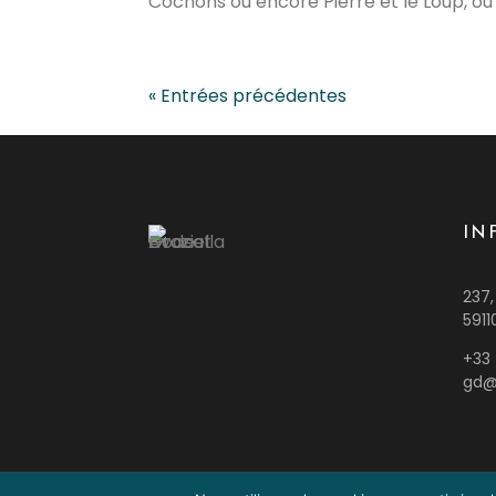
Cochons ou encore Pierre et le Loup, où il
« Entrées précédentes
IN
237,
5911
+33 
gd@