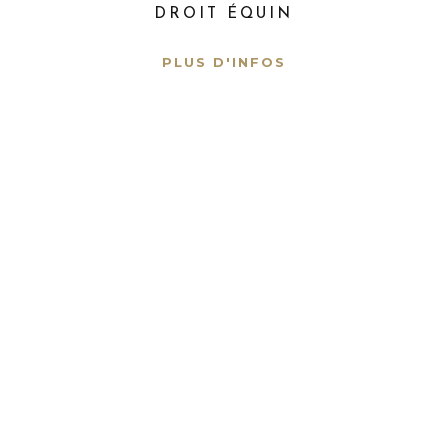
DROIT ÉQUIN
PLUS D'INFOS
les sans voix, et pour tous les passionnés des animau
soient respectés.
– Graziella Dode