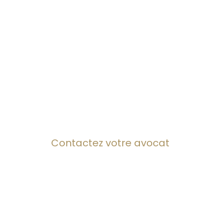
ignements juridiques, de conseils sur un lit
Contactez votre avocat
RENDEZ-VOUS