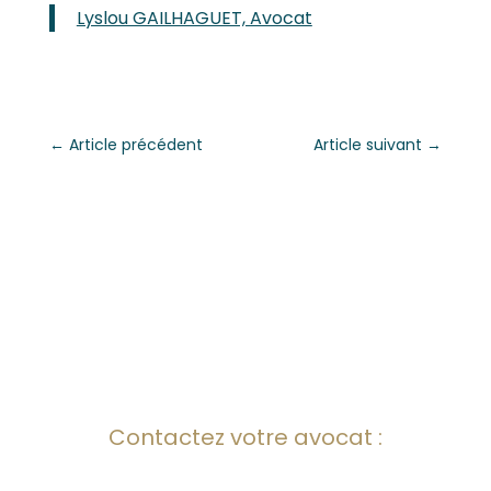
Lyslou GAILHAGUET, Avocat
←
Article précédent
Article suivant
→
Vous avez besoin de renseignements
juridiques, de conseils sur un litige en
cours ou à naître :
Contactez votre avocat :